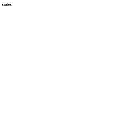
codes